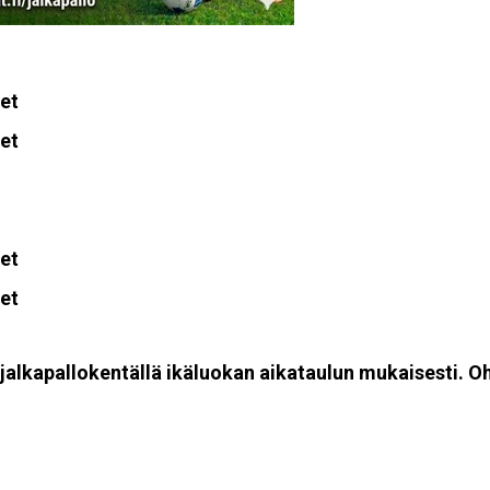
et
et
et
et
jalkapallokentällä ikäluokan aikataulun mukaisesti. O