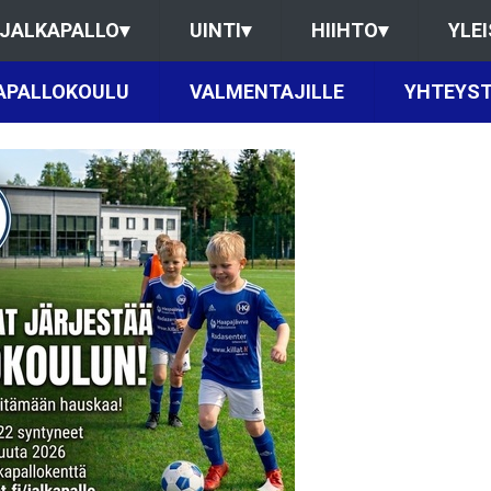
JALKAPALLO
▾
UINTI
▾
HIIHTO
▾
YLE
APALLOKOULU
VALMENTAJILLE
YHTEYST