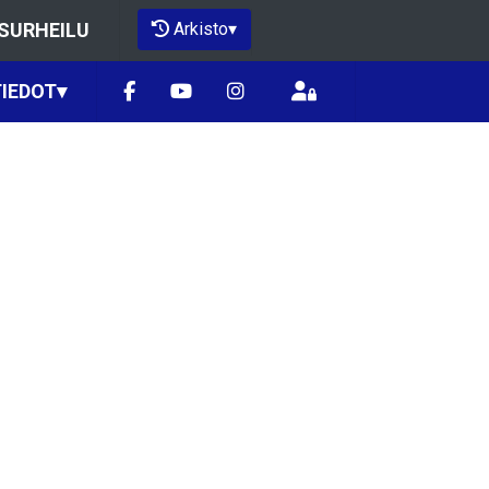
Arkisto
▾
ISURHEILU
IEDOT
▾