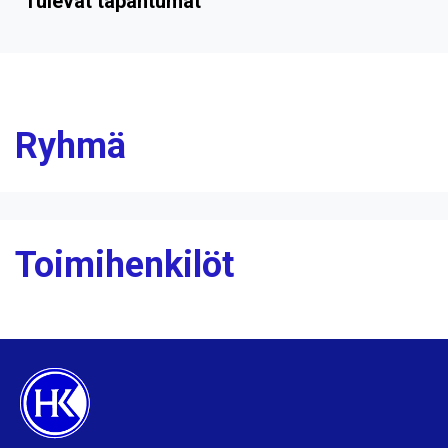
Tulevat tapahtumat
Ryhmä
Toimihenkilöt