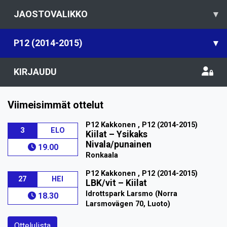
JAOSTOVALIKKO
▾
P12 (2014-2015)
▾
KIRJAUDU
Viimeisimmät ottelut
P12 Kakkonen , P12 (2014-2015)
3
ELO
Kiilat
–
Ysikaks
Nivala/punainen
19.00
Ronkaala
P12 Kakkonen , P12 (2014-2015)
27
HEI
LBK/vit
–
Kiilat
Idrottspark Larsmo (Norra
18.30
Larsmovägen 70, Luoto)
Ottelulista