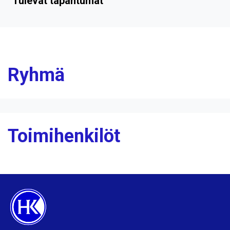
Tulevat tapahtumat
Ryhmä
Toimihenkilöt