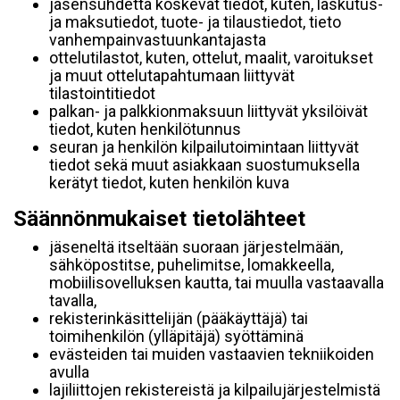
jäsensuhdetta koskevat tiedot, kuten, laskutus-
ja maksutiedot, tuote- ja tilaustiedot, tieto
vanhempainvastuunkantajasta
ottelutilastot, kuten, ottelut, maalit, varoitukset
ja muut ottelutapahtumaan liittyvät
tilastointitiedot
palkan- ja palkkionmaksuun liittyvät yksilöivät
tiedot, kuten henkilötunnus
seuran ja henkilön kilpailutoimintaan liittyvät
tiedot sekä muut asiakkaan suostumuksella
kerätyt tiedot, kuten henkilön kuva
Säännönmukaiset tietolähteet
jäseneltä itseltään suoraan järjestelmään,
sähköpostitse, puhelimitse, lomakkeella,
mobiilisovelluksen kautta, tai muulla vastaavalla
tavalla,
rekisterinkäsittelijän (pääkäyttäjä) tai
toimihenkilön (ylläpitäjä) syöttäminä
evästeiden tai muiden vastaavien tekniikoiden
avulla
lajiliittojen rekistereistä ja kilpailujärjestelmistä