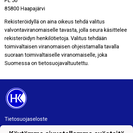
PL 50
85800 Haapajärvi
Rekisteröidyllä on aina oikeus tehdä valitus
valvontaviranomaiselle tavasta, jolla seura käsittelee
rekisteröidyn henkilötietoja. Valitus tehdään
toimivaltaisen viranomaisen ohjeistamalla tavalla
suoraan toimivaltaiselle viranomaiselle, joka
Suomessa on tietosuojavaltuutettu.
Tietosuojaseloste
Haapajärven Kiilat Ry