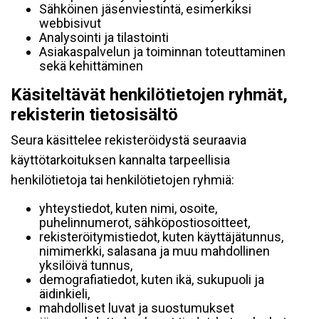
Sähköinen jäsenviestintä, esimerkiksi
webbisivut
Analysointi ja tilastointi
Asiakaspalvelun ja toiminnan toteuttaminen
sekä kehittäminen
Käsiteltävät henkilötietojen ryhmät,
rekisterin tietosisältö
Seura käsittelee rekisteröidystä seuraavia
käyttötarkoituksen kannalta tarpeellisia
henkilötietoja tai henkilötietojen ryhmiä:
yhteystiedot, kuten nimi, osoite,
puhelinnumerot, sähköpostiosoitteet,
rekisteröitymistiedot, kuten käyttäjätunnus,
nimimerkki, salasana ja muu mahdollinen
yksilöivä tunnus,
demografiatiedot, kuten ikä, sukupuoli ja
äidinkieli,
mahdolliset luvat ja suostumukset