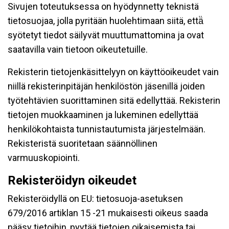
Sivujen toteutuksessa on hyödynnetty teknistä
tietosuojaa, jolla pyritään huolehtimaan siitä, että̈
syötetyt tiedot säilyvät muuttumattomina ja ovat
saatavilla vain tietoon oikeutetuille.
Rekisterin tietojenkäsittelyyn on käyttöoikeudet vain
niillä rekisterinpitäjän henkilöstön jäsenillä joiden
työtehtävien suorittaminen sitä edellyttää. Rekisterin
tietojen muokkaaminen ja lukeminen edellyttää
henkilökohtaista tunnistautumista järjestelmään.
Rekisteristä suoritetaan säännöllinen
varmuuskopiointi.
Rekisteröidyn oikeudet
Rekisteröidyllä on EU: tietosuoja-asetuksen
679/2016 artiklan 15 -21 mukaisesti oikeus saada
pääsy tietoihin, pyytää tietojen oikaisemista tai