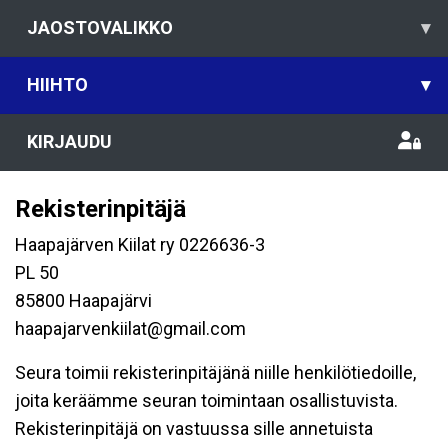
JAOSTOVALIKKO
▾
HIIHTO
▾
KIRJAUDU
Rekisterinpitäjä
Haapajärven Kiilat ry 0226636-3
PL 50
85800 Haapajärvi
haapajarvenkiilat@gmail.com
Seura toimii rekisterinpitäjänä niille henkilötiedoille,
joita keräämme seuran toimintaan osallistuvista.
Rekisterinpitäjä on vastuussa sille annetuista