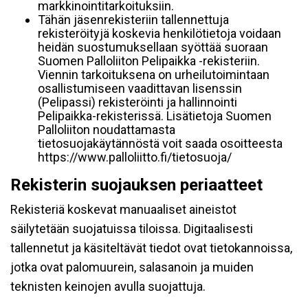
markkinointitarkoituksiin.
Tähän jäsenrekisteriin tallennettuja
rekisteröityjä koskevia henkilötietoja voidaan
heidän suostumuksellaan syöttää suoraan
Suomen Palloliiton Pelipaikka -rekisteriin.
Viennin tarkoituksena on urheilutoimintaan
osallistumiseen vaadittavan lisenssin
(Pelipassi) rekisteröinti ja hallinnointi
Pelipaikka-rekisterissä. Lisätietoja Suomen
Palloliiton noudattamasta
tietosuojakäytännöstä voit saada osoitteesta
https://www.palloliitto.fi/tietosuoja/
Rekisterin suojauksen periaatteet
Rekisteriä koskevat manuaaliset aineistot
säilytetään suojatuissa tiloissa. Digitaalisesti
tallennetut ja käsiteltävät tiedot ovat tietokannoissa,
jotka ovat palomuurein, salasanoin ja muiden
teknisten keinojen avulla suojattuja.