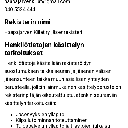
haapajarvenkiilat@gmail.com
040 5524 444
Rekisterin nimi
Haapajärven Kiilat ry jäsenrekisteri
Henkilötietojen käsittelyn
tarkoitukset
Henkilötietoja käsitellään rekisteröidyn
suostumuksen taikka seuran ja jäsenen välisen
jäsensuhteen taikka muun asiallisen yhteyden
perusteella, jolloin lainmukainen käsittelyperuste on
rekisterinpitäjän oikeutettu etu, etenkin seuraaviin
käsittelyn tarkoituksiin:
Jäsenyyksien ylläpito
Kilpailutoiminnan toteuttaminen
Tulospalvelun ylläpito ja tilastojen julkaisu