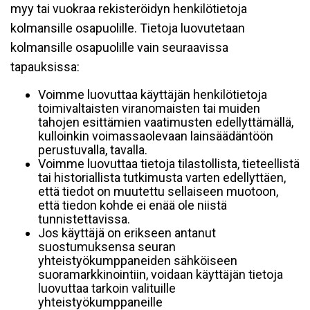
myy tai vuokraa rekisteröidyn henkilötietoja
kolmansille osapuolille. Tietoja luovutetaan
kolmansille osapuolille vain seuraavissa
tapauksissa:
Voimme luovuttaa käyttäjän henkilötietoja
toimivaltaisten viranomaisten tai muiden
tahojen esittämien vaatimusten edellyttämällä,
kulloinkin voimassaolevaan lainsäädäntöön
perustuvalla, tavalla.
Voimme luovuttaa tietoja tilastollista, tieteellistä
tai historiallista tutkimusta varten edellyttäen,
että tiedot on muutettu sellaiseen muotoon,
että tiedon kohde ei enää ole niistä
tunnistettavissa.
Jos käyttäjä on erikseen antanut
suostumuksensa seuran
yhteistyökumppaneiden sähköiseen
suoramarkkinointiin, voidaan käyttäjän tietoja
luovuttaa tarkoin valituille
yhteistyökumppaneille