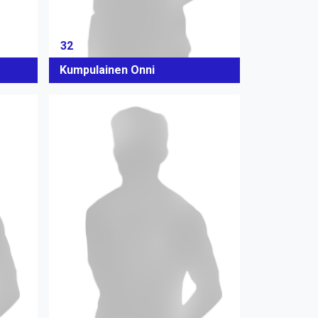
32
Kumpulainen Onni