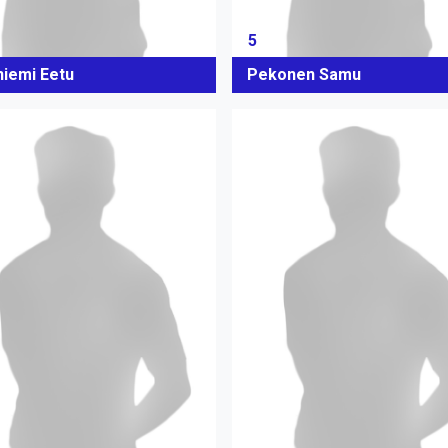
5
niemi Eetu
Pekonen Samu