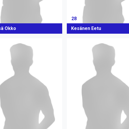
28
ä Okko
Kesänen Eetu