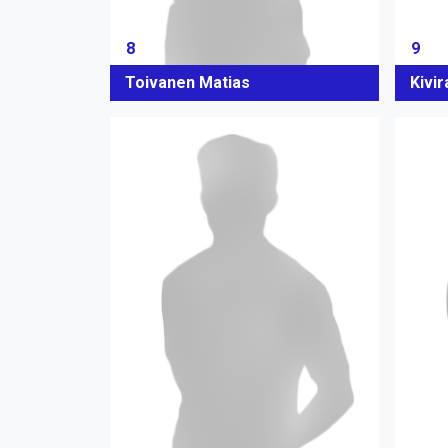
8
9
Toivanen Matias
Kivir