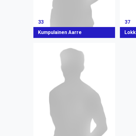
33
37
Kumpulainen Aarre
Lokk