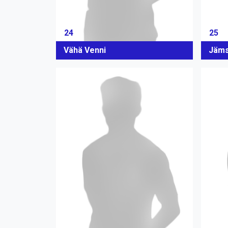
24
25
Vähä Venni
Jäms