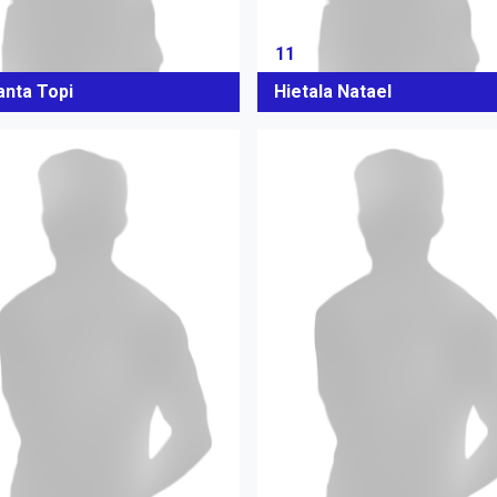
11
anta Topi
Hietala Natael