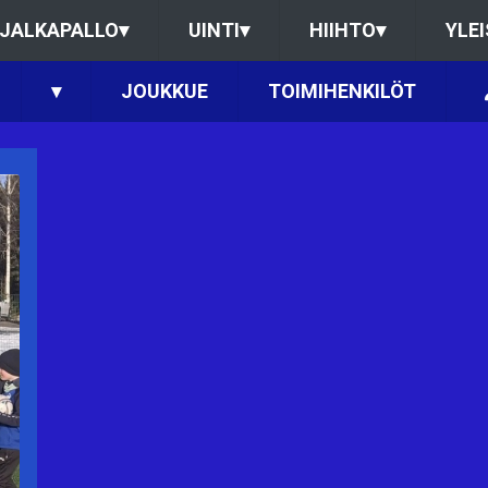
JALKAPALLO
▾
UINTI
▾
HIIHTO
▾
YLE
▾
JOUKKUE
TOIMIHENKILÖT