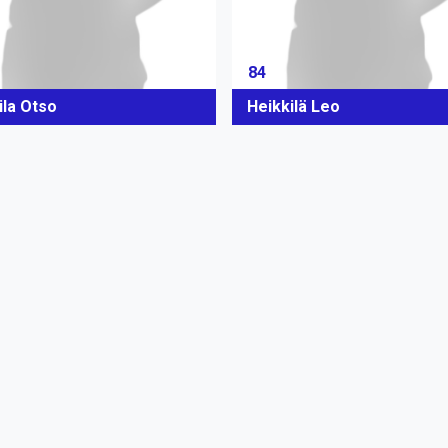
84
ila Otso
Heikkilä Leo