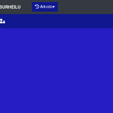
Arkisto
▾
ISURHEILU