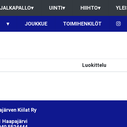
JALKAPALLO
▾
UINTI
▾
HIIHTO
▾
YLE
▾
JOUKKUE
TOIMIHENKILÖT
Luokittelu
järven Kiilat Ry
 Haapajärvi
040 5524444