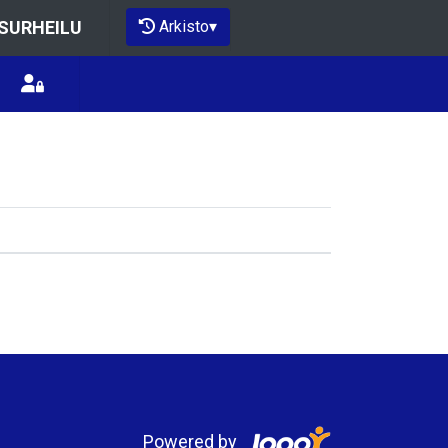
Arkisto
▾
ISURHEILU
Powered by