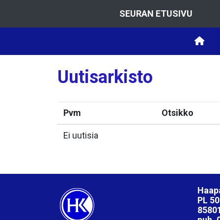
SEURAN ETUSIVU
Uutisarkisto
Pvm
Otsikko
Ei uutisia
Haapa
PL 50
85801
puh. 