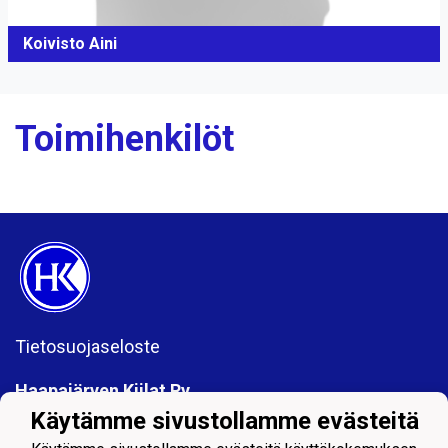
Koivisto Aini
Toimihenkilöt
Tietosuojaseloste
Haapajärven Kiilat Ry
PL 50
Käytämme sivustollamme evästeitä
85801 Haapajärvi