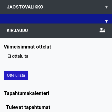
JAOSTOVALIKKO
▾
▾
KIRJAUDU
Viimeisimmät ottelut
Ei otteluita
Ottelulista
Tapahtumakalenteri
Tulevat tapahtumat