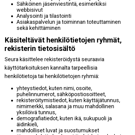
Sähköinen jäsenviestintä, esimerkiksi
webbisivut
Analysointi ja tilastointi
Asiakaspalvelun ja toiminnan toteuttaminen
sekä kehittäminen
Käsiteltävät henkilötietojen ryhmät,
rekisterin tietosisältö
Seura käsittelee rekisteröidystä seuraavia
käyttötarkoituksen kannalta tarpeellisia
henkilötietoja tai henkilötietojen ryhmiä:
yhteystiedot, kuten nimi, osoite,
puhelinnumerot, sähköpostiosoitteet,
rekisteröitymistiedot, kuten käyttäjätunnus,
nimimerkki, salasana ja muu mahdollinen
yksilöivä tunnus,
demografiatiedot, kuten ikä, sukupuoli ja
äidinkieli,
mahdolliset luvat ja suostumukset