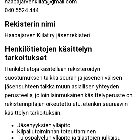
haapajarvenkiilat@gmail.com
040 5524 444
Rekisterin nimi
Haapajärven Kiilat ry jäsenrekisteri
Henkilötietojen käsittelyn
tarkoitukset
Henkilötietoja käsitellään rekisteröidyn
suostumuksen taikka seuran ja jäsenen välisen
jäsensuhteen taikka muun asiallisen yhteyden
perusteella, jolloin lainmukainen käsittelyperuste on
rekisterinpitäjän oikeutettu etu, etenkin seuraaviin
käsittelyn tarkoituksiin:
Jäsenyyksien ylläpito
Kilpailutoiminnan toteuttaminen
Tulospalvelun ylläpito ja tilastojen julkaisu