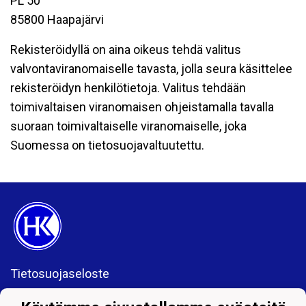
PL 50
85800 Haapajärvi
Rekisteröidyllä on aina oikeus tehdä valitus
valvontaviranomaiselle tavasta, jolla seura käsittelee
rekisteröidyn henkilötietoja. Valitus tehdään
toimivaltaisen viranomaisen ohjeistamalla tavalla
suoraan toimivaltaiselle viranomaiselle, joka
Suomessa on tietosuojavaltuutettu.
Tietosuojaseloste
Haapajärven Kiilat Ry