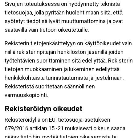
Sivujen toteutuksessa on hyödynnetty teknistä
tietosuojaa, jolla pyritään huolehtimaan siitä, että̈
syötetyt tiedot säilyvät muuttumattomina ja ovat
saatavilla vain tietoon oikeutetuille.
Rekisterin tietojenkäsittelyyn on käyttöoikeudet vain
niillä rekisterinpitäjän henkilöstön jäsenillä joiden
työtehtävien suorittaminen sitä edellyttää. Rekisterin
tietojen muokkaaminen ja lukeminen edellyttää
henkilökohtaista tunnistautumista järjestelmään.
Rekisteristä suoritetaan säännöllinen
varmuuskopiointi.
Rekisteröidyn oikeudet
Rekisteröidyllä on EU: tietosuoja-asetuksen
679/2016 artiklan 15 -21 mukaisesti oikeus saada
pääsy tietoihin, pyytää tietojen oikaisemista tai