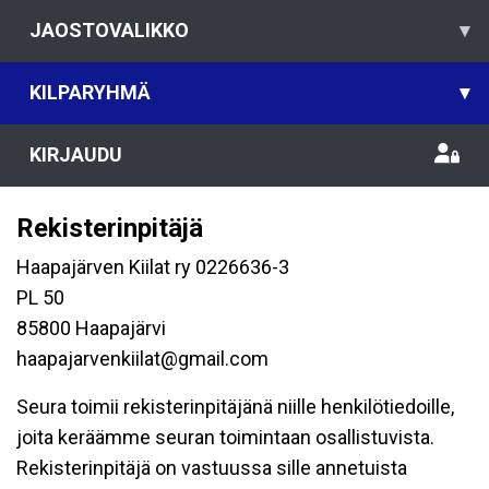
JAOSTOVALIKKO
▾
KILPARYHMÄ
▾
KIRJAUDU
Rekisterinpitäjä
Haapajärven Kiilat ry 0226636-3
PL 50
85800 Haapajärvi
haapajarvenkiilat@gmail.com
Seura toimii rekisterinpitäjänä niille henkilötiedoille,
joita keräämme seuran toimintaan osallistuvista.
Rekisterinpitäjä on vastuussa sille annetuista