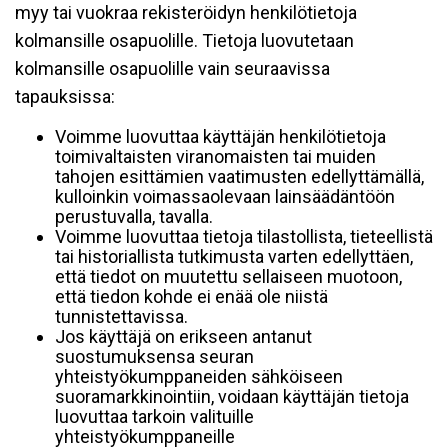
myy tai vuokraa rekisteröidyn henkilötietoja
kolmansille osapuolille. Tietoja luovutetaan
kolmansille osapuolille vain seuraavissa
tapauksissa:
Voimme luovuttaa käyttäjän henkilötietoja
toimivaltaisten viranomaisten tai muiden
tahojen esittämien vaatimusten edellyttämällä,
kulloinkin voimassaolevaan lainsäädäntöön
perustuvalla, tavalla.
Voimme luovuttaa tietoja tilastollista, tieteellistä
tai historiallista tutkimusta varten edellyttäen,
että tiedot on muutettu sellaiseen muotoon,
että tiedon kohde ei enää ole niistä
tunnistettavissa.
Jos käyttäjä on erikseen antanut
suostumuksensa seuran
yhteistyökumppaneiden sähköiseen
suoramarkkinointiin, voidaan käyttäjän tietoja
luovuttaa tarkoin valituille
yhteistyökumppaneille