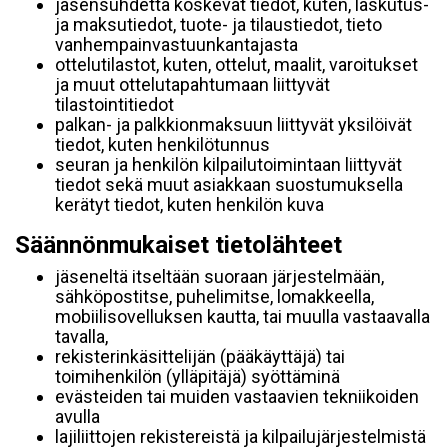
jäsensuhdetta koskevat tiedot, kuten, laskutus-
ja maksutiedot, tuote- ja tilaustiedot, tieto
vanhempainvastuunkantajasta
ottelutilastot, kuten, ottelut, maalit, varoitukset
ja muut ottelutapahtumaan liittyvät
tilastointitiedot
palkan- ja palkkionmaksuun liittyvät yksilöivät
tiedot, kuten henkilötunnus
seuran ja henkilön kilpailutoimintaan liittyvät
tiedot sekä muut asiakkaan suostumuksella
kerätyt tiedot, kuten henkilön kuva
Säännönmukaiset tietolähteet
jäseneltä itseltään suoraan järjestelmään,
sähköpostitse, puhelimitse, lomakkeella,
mobiilisovelluksen kautta, tai muulla vastaavalla
tavalla,
rekisterinkäsittelijän (pääkäyttäjä) tai
toimihenkilön (ylläpitäjä) syöttäminä
evästeiden tai muiden vastaavien tekniikoiden
avulla
lajiliittojen rekistereistä ja kilpailujärjestelmistä