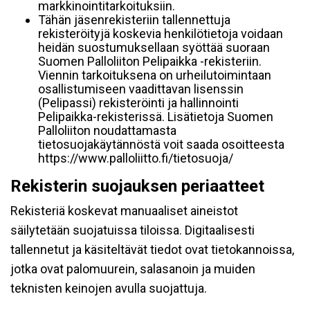
markkinointitarkoituksiin.
Tähän jäsenrekisteriin tallennettuja
rekisteröityjä koskevia henkilötietoja voidaan
heidän suostumuksellaan syöttää suoraan
Suomen Palloliiton Pelipaikka -rekisteriin.
Viennin tarkoituksena on urheilutoimintaan
osallistumiseen vaadittavan lisenssin
(Pelipassi) rekisteröinti ja hallinnointi
Pelipaikka-rekisterissä. Lisätietoja Suomen
Palloliiton noudattamasta
tietosuojakäytännöstä voit saada osoitteesta
https://www.palloliitto.fi/tietosuoja/
Rekisterin suojauksen periaatteet
Rekisteriä koskevat manuaaliset aineistot
säilytetään suojatuissa tiloissa. Digitaalisesti
tallennetut ja käsiteltävät tiedot ovat tietokannoissa,
jotka ovat palomuurein, salasanoin ja muiden
teknisten keinojen avulla suojattuja.