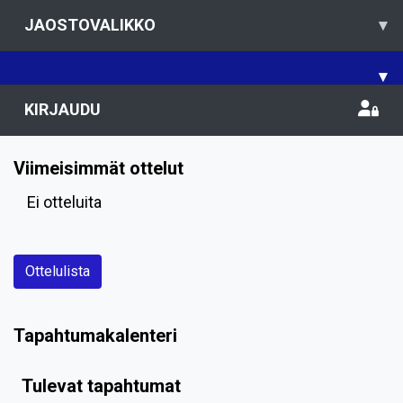
JAOSTOVALIKKO
▾
▾
KIRJAUDU
Viimeisimmät ottelut
Ei otteluita
Ottelulista
Tapahtumakalenteri
Tulevat tapahtumat