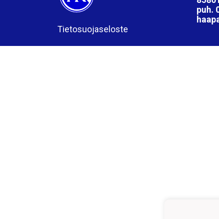
puh. 
haap
Tietosuojaseloste