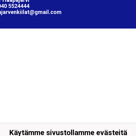
040 5524444
ajarvenkiilat@gmail.com
Käytämme sivustollamme evästeitä