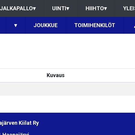
JALKAPALLO
▾
UINTI
▾
HIIHTO
▾
YLE
▾
JOUKKUE
TOIMIHENKILÖT
Kuvaus
järven Kiilat Ry
 Haapajärvi