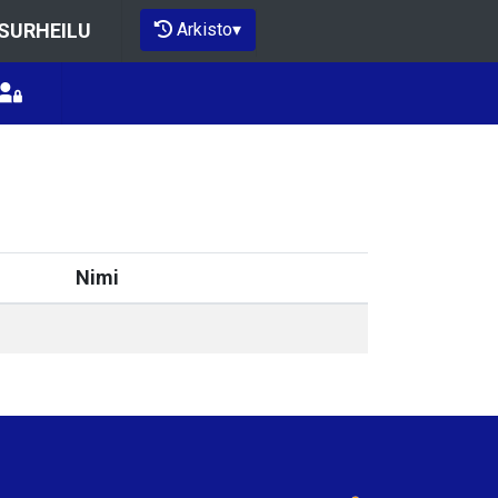
Arkisto
▾
ISURHEILU
Nimi